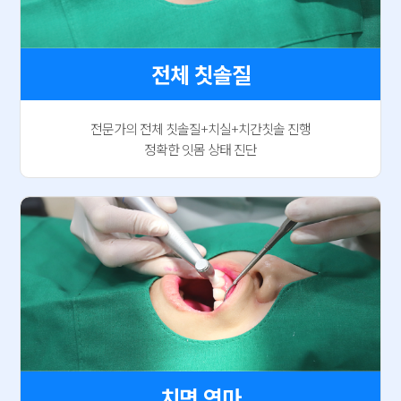
전체 칫솔질
전문가의 전체 칫솔질+치실+치간칫솔 진행
정확한 잇몸 상태 진단
치면 연마