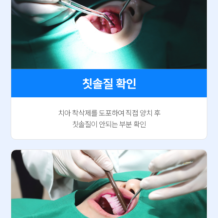
칫솔질 확인
치아 착삭제를 도포하여 직접 양치 후
칫솔질이 안되는 부분 확인