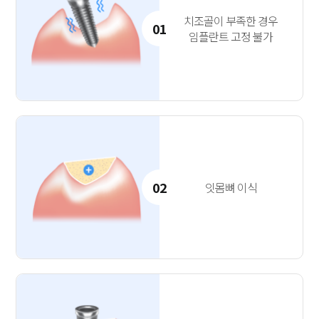
치조골이 부족한 경우
01
임플란트 고정 불가
02
잇몸뼈 이식