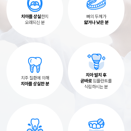
치아를 상실
한지
뼈의 두께가
오래되신 분
얇거나 낮은 분
치아 발치 후
치주 질환에 의해
곧바로
임플란트를
치아를 상실한 분
식립하시는 분