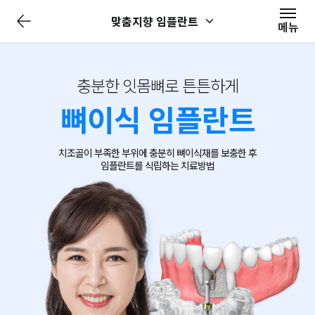
전
맞춤지향 임플란트
체
메뉴
메
뉴
닫
기
충분한 잇몸뼈로 튼튼하게
뼈이식 임플란트
치조골이 부족한 부위에
충분히 뼈이식재를 보충한 후
임플란트를 식립하는 치료방법