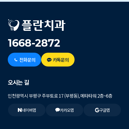
1668-2872
전화문의
카톡문의
오시는 길
인천광역시 부평구 주부토로 17 (부평동), 메타타워 2층~6층
네이버맵
카카오맵
구글맵