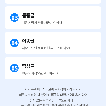
동종골
03
다른 사람의 뼈를
가공한 이식재
이종골
04
사람 이외의 동물뼈
(대부분 소뼈 사용)
합성골
05
인공적 합성으로
만들어진 뼈
자가골은 뼈이식재로써 위험성이 가장 적지만
뼈를 채취하는 데 있어서 통증 및
다양한 어려움이 있어
쉽지 않은 수술 과정을 필요로 합니다.
또한 다른 이식재들은 자가골에 비해 감염은 취약하지만