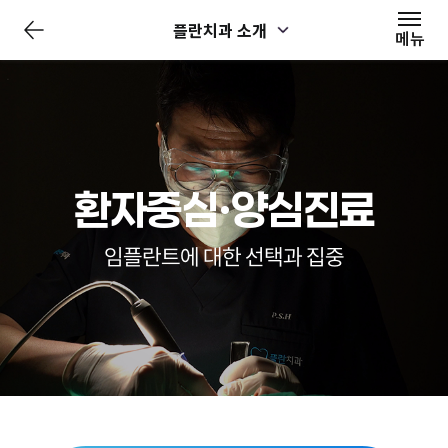
전
플란치과 소개
체
메뉴
메
뉴
닫
기
환자중심·양심진료
임플란트에 대한 선택과 집중