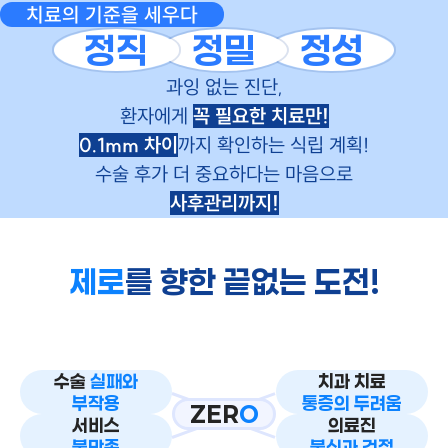
치료의 기준을 세우다
정직
정밀
정성
과잉 없는 진단,
환자에게
꼭 필요한 치료만!
0.1mm 차이
까지 확인하는 식립 계획!
수술 후가 더 중요하다는 마음으로
사후관리까지!
제로
를 향한 끝없는 도전!
수술
실패와
치과 치료
부작용
통증의 두려움
ZER
O
서비스
의료진
불만족
불신과 걱정