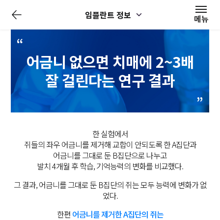
전
임플란트 정보
체
메뉴
메
뉴
닫
기
어금니 없으면 치매에 2~3배
잘 걸린다는 연구 결과
한 실험에서
쥐들의 좌우 어금니를 제거해 교합이 안되도록 한 A집단과
어금니를 그대로 둔 B집단으로 나누고
발치 4개월 후 학습, 기억능력의 변화를 비교했다.
그 결과, 어금니를 그대로 둔 B집단의 쥐는 모두 능력에 변화가 없
었다.
한편
어금니를 제거한 A집단의 쥐는