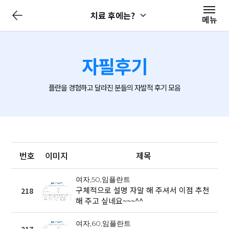
전
치료 후에는?
체
메뉴
메
뉴
닫
기
자필후기
플란을 경험하고 달라진 분들의 자발적 후기 모음
번호
이미지
제목
여자,50,임플란트
구체적으로 설명 자알 해 주셔서 이점 추천
218
해 주고 싶네요~~~^^
여자,60,임플란트