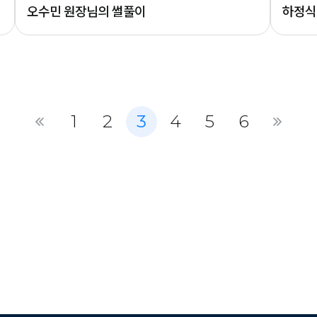
오수민 원장님의 썰풀이
하정식
1
2
3
4
5
6