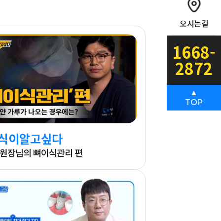
오시는길
1668-
2872
▲
TOP
식이알고싶다
원장님의 뼈이식관리 편