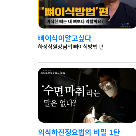
뼈이식이알고싶다
하정식원장님의 뼈이식방법 편
의식하진정요법의 비밀 1탄