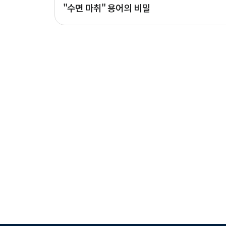
"수면 마취" 용어의 비밀
처음
맨끝