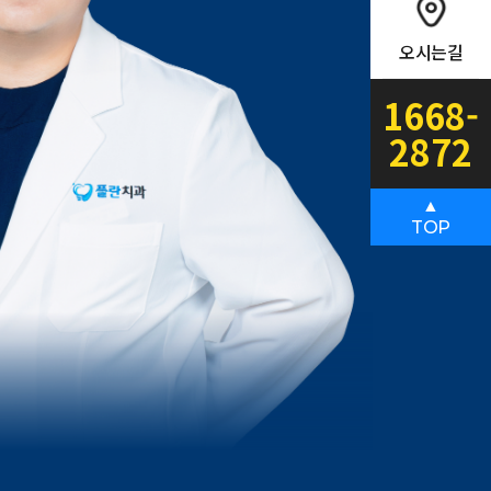
오시는길
1668-
2872
▲
TOP