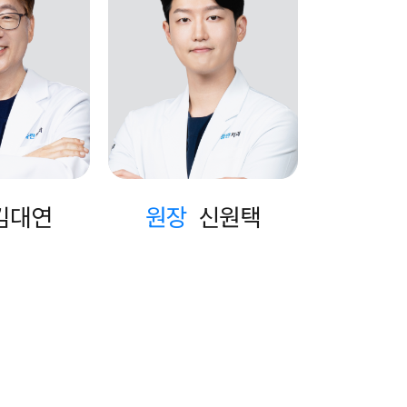
김대연
원장
신원택