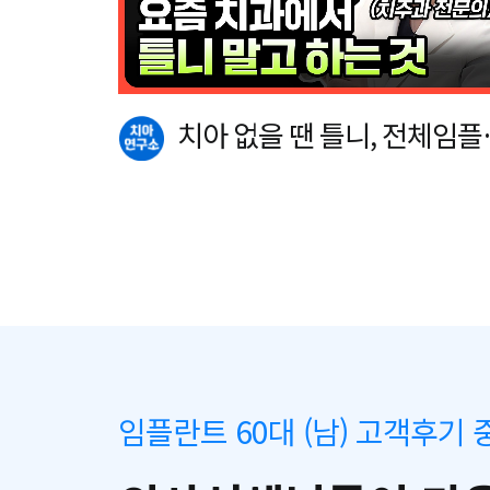
치아 없을 땐 틀니, 전체임플
트 말고 이…
임플란트 60대 (남) 고객후기 