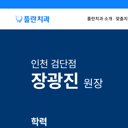
플란치과 소개
맞춤지
인천 검단점
장광진
원장
학력