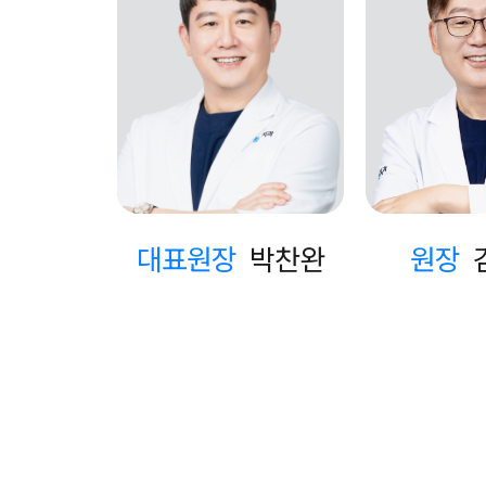
대표원장
박찬완
원장