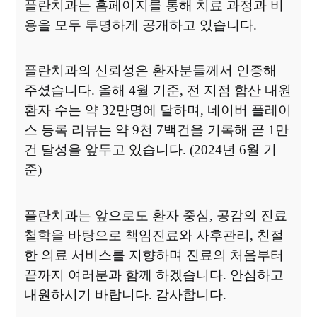
플란치과는 홈페이지를 통해 치료 과정과 비
용을 모두 투명하게 공개하고 있습니다
.
플란치과의 신뢰성은 환자분들께서 인증해
주셨습니다
.
올해
4
월 기준
,
전 지점 합산
내원
환자 수는 약
32
만명에 달하며
,
네이버 플레이
스 등록 리뷰는 약
9
천
7
백건을
기록해 곧
1
만
건 달성을 앞두고 있습니다
. (2024
년
6
월 기
준
)
플란치과는 앞으로도 환자 중심
,
공감의 진료
철학을 바탕으로 책임진료와 사후관리
,
친절
한 의료 서비스를 지향하며 진료의 처음부터
끝까지 여러분과 함께 하겠습니다
.
안심하고
내원하시기 바랍니다
.
감사합니다.