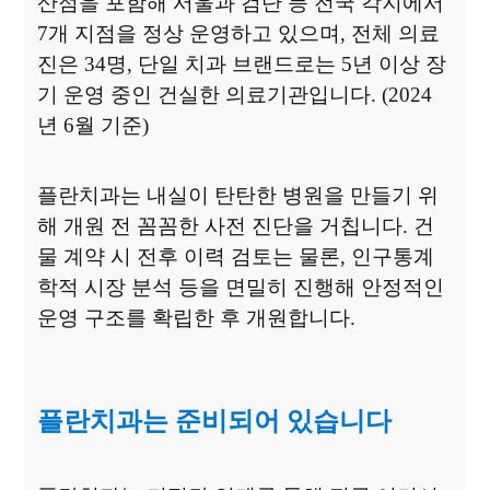
산점을 포함해 서울과 검단
등
전국 각지에서
7
개 지점을 정상 운영하고 있으며
,
전체 의료
진은
34
명
,
단일 치과
브랜드로는
5
년 이상 장
기 운영 중인 건실한 의료기관입니다
. (2024
년
6
월 기준
)
플란치과는 내실이 탄탄한 병원을 만들기 위
해 개원 전 꼼꼼한 사전 진단을 거칩니다
.
건
물 계약 시 전후 이력 검토는 물론
,
인구통계
학적 시장 분석 등을 면밀히 진행해
안정적인
운영 구조를 확립한 후 개원합니다
.
플란치과는 준비되어 있습니다