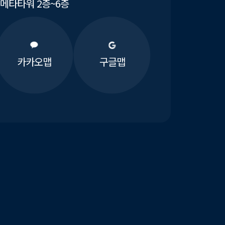
메타타워 2층~6층
카카오맵
구글맵