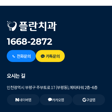
1668-2872
전화문의
카톡문의
오시는 길
인천광역시 부평구 주부토로 17 (부평동), 메타타워 2층~6층
네이버맵
카카오맵
구글맵