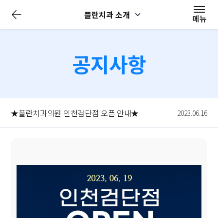
전
플란치과 소개
체
메뉴
메
뉴
닫
기
공지사항
★플란치과의원 인천검단점 오픈 안내★
2023.06.16