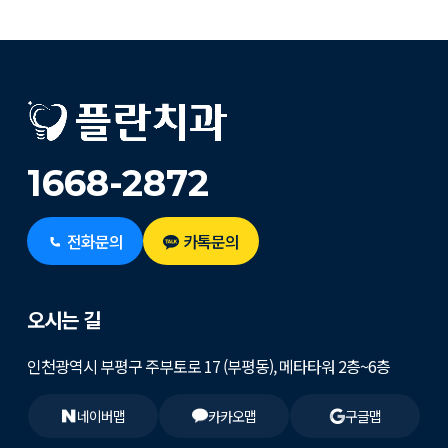
1668-2872
전화문의
카톡문의
오시는 길
인천광역시 부평구 주부토로 17 (부평동), 메타타워 2층~6층
네이버맵
카카오맵
구글맵