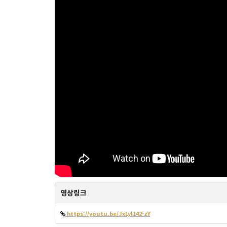
영상링크
https://youtu.be/JxLyl142-zY