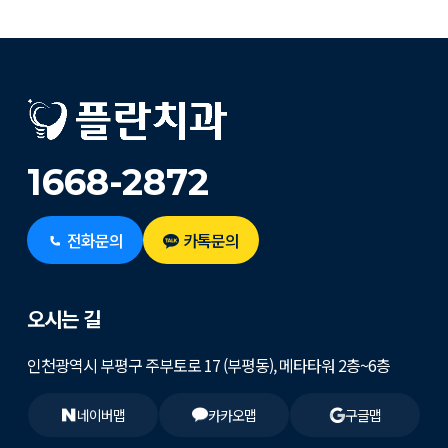
1668-2872
전화문의
카톡문의
오시는 길
인천광역시 부평구 주부토로 17 (부평동), 메타타워 2층~6층
네이버맵
카카오맵
구글맵