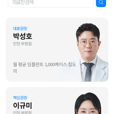
대표원장
박성호
인천 부평점
월 평균 임플란트 1,000케이스 집도
의
책임원장
이규미
인천 부평점