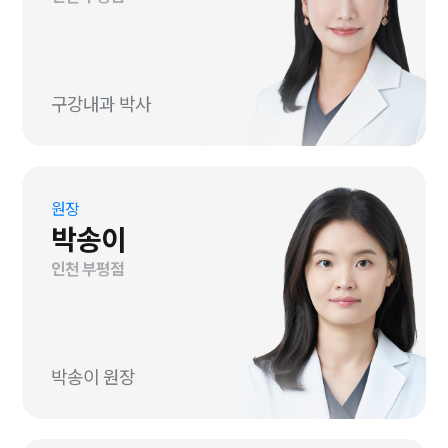
구강내과 박사
원장
박송이
인천 부평점
박송이 원장