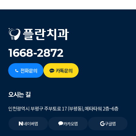
1668-2872
전화문의
카톡문의
오시는 길
인천광역시 부평구 주부토로 17 (부평동), 메타타워 2층~6층
네이버맵
카카오맵
구글맵