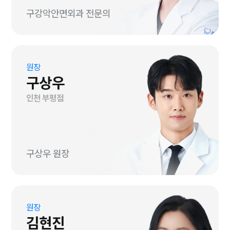
구강악안면외과 전문의
원장
구상우
인천 부평점
구상우 원장
원장
김현진